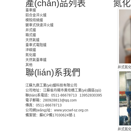
產(chǎn)品列表
氮化
臺車爐
鋁合金淬火爐
模殼焙燒爐
鏟車式快速淬火爐
井式爐
箱式爐
天然氣爐
臺車式電阻爐
滲碳爐
氮化爐
天然氣臺車爐
其他
井式氮
聯(lián)系我們
江蘇九鼎工業(yè)爐科技有限公司
公司地址：江蘇省丹陽市黃埝橋工業(yè)園區(qū)
聯(lián)系電話：0511-86678713 13952830395
電子郵箱：280928813@qq.com
傳真：0511-86678713
公司網(wǎng)址：www.yocsef-sz.org.cn
備案號：蘇ICP備17030624號-1
井式氮