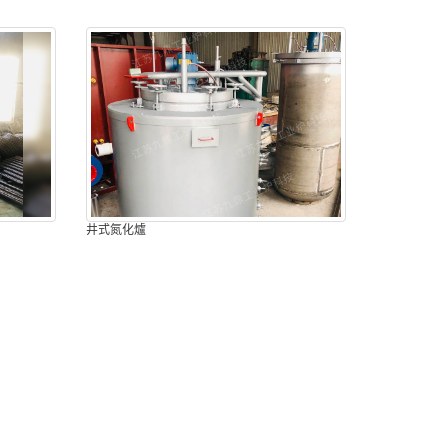
井式氮化爐