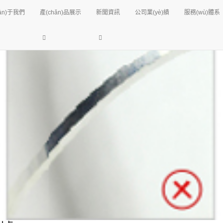
式電阻爐|井式電阻爐|退火爐|回火爐的專業(yè)公司。
ān)于我們
產(chǎn)品展示
新聞資訊
公司業(yè)績
服務(wù)體系