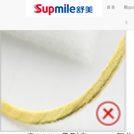
江蘇九鼎工業(yè)爐科技有限公司是設(shè)計制造各種臺車爐|臺車
咨詢服務(wù)熱線：
13952830395
首 頁
關(gu