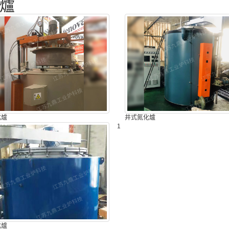
爐
化爐
井式氮化爐
1
化爐