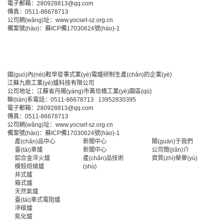
電子郵箱：280928813@qq.com
傳真：0511-86678713
公司網(wǎng)址：www.yocsef-sz.org.cn
備案號(hào)：蘇ICP備17030624號(hào)-1
國(guó)內(nèi)較早從事式業(yè)電爐研制生產(chǎn)的企業(yè)
江蘇九鼎工業(yè)爐科技有限公司
公司地址：江蘇省丹陽(yáng)市黃埝橋工業(yè)園區(qū)
聯(lián)系電話：0511-86678713 13952830395
電子郵箱：280928813@qq.com
傳真：0511-86678713
公司網(wǎng)址：www.yocsef-sz.org.cn
備案號(hào)：蘇ICP備17030624號(hào)-1
產(chǎn)品中心
新聞中心
關(guān)于我們
臺(tái)車爐
新聞中心
公司簡(jiǎn)介
鋁合金淬火爐
產(chǎn)品技術
資質(zhì)榮譽(yù)
模殼焙燒爐
(shù)
井式爐
箱式爐
天然氣爐
臺(tái)車式電阻爐
滲碳爐
氮化爐