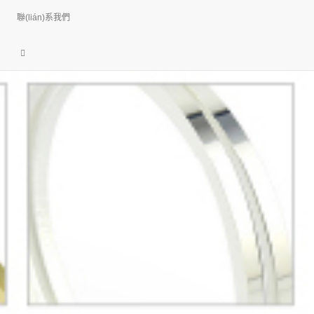
聯(lián)系我們