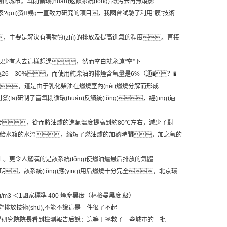
市。氧閉循環(huán)返饋系統(tǒng) 讓污云再無蹤影
學家?guī)资觊g一直致力研究的項目，我國曾試驗了利用“膜”技術
，主要是解決有害物質(zhì)的排放及提高進氣的程度。直接
很少有人去這樣想過，然而空白就永遠“空”下
含氧量高達26—30%，而使用純柴油的排煙含氧量是6%（通�？�
體，這是由于乳化柴油在燃燒室內(nèi)燃燒分解而形成
研制了富氧閉循環(huán)反饋統(tǒng)，經(jīng)過二
新鮮空氣混合，從而將油爐的進氣溫度提高到約80℃左右，減少了對
高補給水箱的水溫，縮短了燃油爐的加熱時間，加之氧的
%以上。更令人驚嘆的是該系統(tǒng)使燃油爐最后排放的氣體
，該系統(tǒng)應(yīng)用后燃燒十分完全，北京環
mg/m3 ＜1國家標準 400 煙塵黑度（林格曼黑度.級）
種“零”排放技術(shù),不能不說這是一件很了不起
è)計科學研究院院長看到檢測報告后說：這等于拯救了一些城市的一批