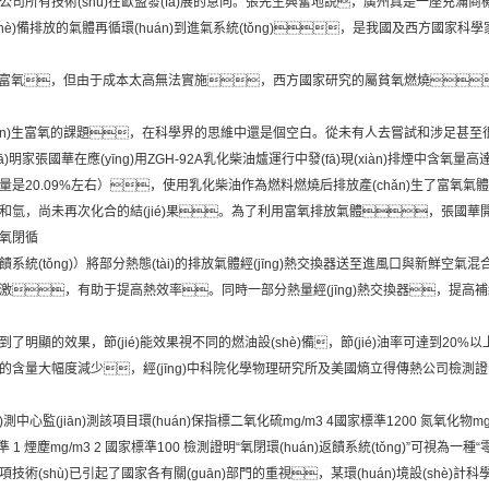
司所有技術(shù)在歐盟發(fā)展的意向。張先生興奮地說，廣州真是一座充滿商機的城
hè)備排放的氣體再循環(huán)到進氣系統(tǒng)，是我國及西方國家科
n)生富氧，但由于成本太高無法實施，西方國家研究的屬貧氧燃燒
hǎn)生富氧的課題，在科學界的思維中還是個空白。從未有人去嘗試和涉足甚至
fā)明家張國華在應(yīng)用ZGH-92A乳化柴油爐運行中發(fā)現(xiàn)排煙中
量是20.09%左右），使用乳化柴油作為燃料燃燒后排放產(chǎn)生了富氧氣
氫，尚未再次化合的結(jié)果。為了利用富氧排放氣體，張國華開發(fā)
氧閉循
)返饋系統(tǒng)）將部分熱態(tài)的排放氣體經(jīng)熱交換器送至進風口與
激，有助于提高熱效率。同時一部分熱量經(jīng)熱交換器，提
了明顯的效果，節(jié)能效果視不同的燃油設(shè)備，節(jié)油率可達到20
的含量大幅度減少，經(jīng)中科院化學物理研究所及美國熵立得傳熱公司檢測證明
ān)測中心監(jiān)測該項目環(huán)保指標二氧化硫mg/m3 4國家標準1200 氮氧化物
準 1 煙塵mg/m3 2 國家標準100 檢測證明“氧閉環(huán)返饋系統(tǒng)”可視為一
項技術(shù)已引起了國家各有關(guān)部門的重視，某環(huán)境設(sh