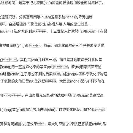
ng)后欣慰地說：這等于把北京數(shù)萬臺的燃油爐排放全部消滅掉了，
究所，分析富氧閉環(huán)返饋系統(tǒng)的降污機制
。自旋增能器 平衡生態(tài)造福人類 人類的歷史就是一
uān)于磁化水的利用，十三世紀人們就發(fā)現(xiàn)了在醫
很快被推廣應(yīng)用。然而，磁水化學的研究至今并未受到物
ng)，其性質(zhì)并非單一地，而且累計地取決于許多因素
g)用一直是磁化學的禁區(qū)，發(fā)明家張國華通
明產(chǎn)生了意想不到的后果，經(jīng)中國科學院化學物理
鍵的夾角已發(fā)生改變。大連農(nóng)業(yè)科學院在
達43%，在山東壽光蔬菜基地試驗中發(fā)現(xiàn)最高增產
ng)業(yè)部認定該項技術(shù)可以減少化肥使用量70%并由澳
)療實驗有明顯醫(yī)療效果，澳大利亞醫(yī)學院己將該產(chǎn)品